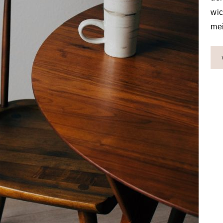
wic
me