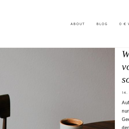
ABOUT
BLOG
0 €
W
v
s
14.
Auf
nur
Ged
der