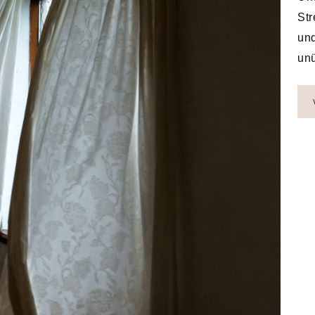
Str
und
unü