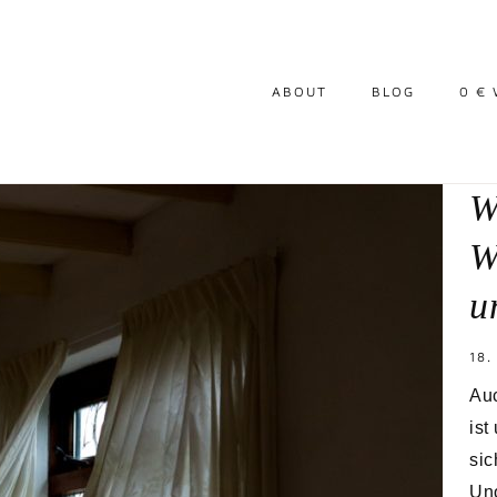
ABOUT
BLOG
0 €
W
W
u
18.
Auc
ist
sic
Uno